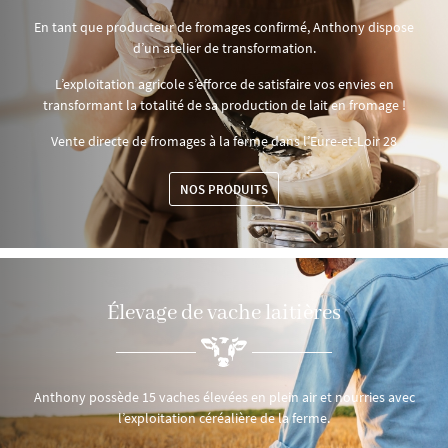
En tant que producteur de fromages confirmé, Anthony dispose
d’un atelier de transformation.
L’exploitation agricole s’efforce de satisfaire vos envies en
transformant la totalité de sa production de lait en fromage !
Vente directe de fromages à la ferme dans l’Eure-et-Loir 28
NOS PRODUITS
Élevage de
vache laitières
Anthony possède 15 vaches élevées en plein air et nourries avec
l’exploitation céréalière de la ferme.