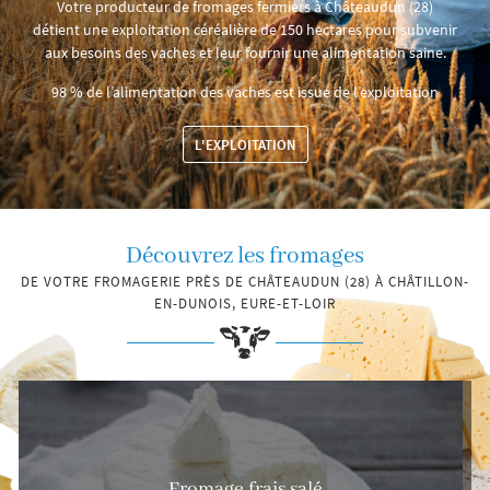
Votre producteur de fromages fermiers à Châteaudun (28)
détient une exploitation céréalière de 150 hectares pour subvenir
aux besoins des vaches et leur fournir une alimentation saine.
Accueil
98 % de l’alimentation des vaches est issue de l’exploitation
’exploitation
Une question
L'EXPLOITATION
Nos produits
Galerie
06 20 33 02 61
nous trouver ?
Découvrez les fromages
Actualités
DE VOTRE FROMAGERIE PRÈS DE CHÂTEAUDUN (28) À CHÂTILLON-
EN-DUNOIS, EURE-ET-LOIR
Avis
Contact
Fromage frais salé